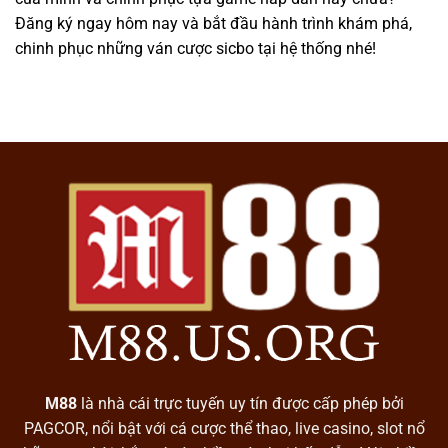
Đăng ký ngay hôm nay và bắt đầu hành trình khám phá,
chinh phục những ván cược sicbo tại hệ thống nhé!
M88
là nhà cái trực tuyến uy tín được cấp phép bởi
PAGCOR, nổi bật với cá cược thể thao, live casino, slot nổ