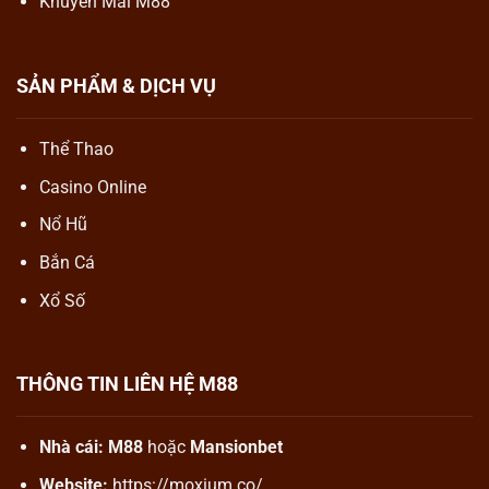
Khuyến Mãi M88
SẢN PHẨM & DỊCH VỤ
Thể Thao
Casino Online
Nổ Hũ
Bắn Cá
Xổ Số
THÔNG TIN LIÊN HỆ M88
Nhà cái:
M88
hoặc
Mansionbet
Website:
https://moxium.co/