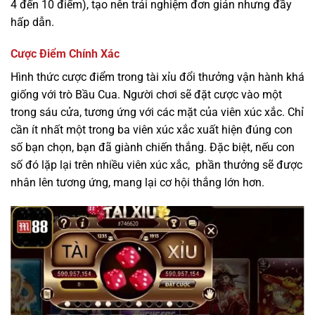
4 đến 10 điểm), tạo nên trải nghiệm đơn giản nhưng đầy
hấp dẫn.
Cược Điểm Chính Xác
Hình thức cược điểm trong tài xỉu đổi thưởng vận hành khá
giống với trò Bầu Cua. Người chơi sẽ đặt cược vào một
trong sáu cửa, tương ứng với các mặt của viên xúc xắc. Chỉ
cần ít nhất một trong ba viên xúc xắc xuất hiện đúng con
số bạn chọn, bạn đã giành chiến thắng. Đặc biệt, nếu con
số đó lặp lại trên nhiều viên xúc xắc, phần thưởng sẽ được
nhân lên tương ứng, mang lại cơ hội thắng lớn hơn.