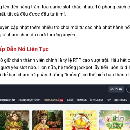
 lên đến hàng trăm tựa game slot khác nhau. Từ phong cách 
t, tất cả đều được đầu tư tỉ mỉ.
uyên cập nhật thêm nhiều trò chơi mới từ các nhà phát hành nổi
giờ nhàm chán dù chơi thường xuyên.
ấp Dẫn Nổ Liên Tục
88
giữ chân thành viên chính là tỷ lệ RTP cao vượt trội. Hầu hết c
người yêu slot nào. Hơn nữa, hệ thống jackpot lũy tiến luôn là 
 để bạn chạm tới phần thưởng “khủng”, có thể biến bạn thành tr