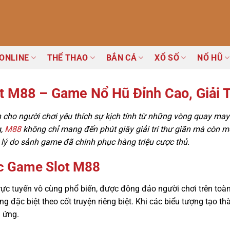
ONLINE
THỂ THAO
BẮN CÁ
XỔ SỐ
NỔ HŨ
 M88 – Game Nổ Hũ Đỉnh Cao, Giải T
cho người chơi yêu thích sự kịch tính từ những vòng quay may rủ
g,
M88
không chỉ mang đến phút giây giải trí thư giãn mà còn mở
lý do sảnh game đã chinh phục hàng triệu cược thủ.
c Game Slot M88
rực tuyến vô cùng phổ biến, được đông đảo người chơi trên toàn 
 đặc biệt theo cốt truyện riêng biệt. Khi các biểu tượng tạo t
 ứng.