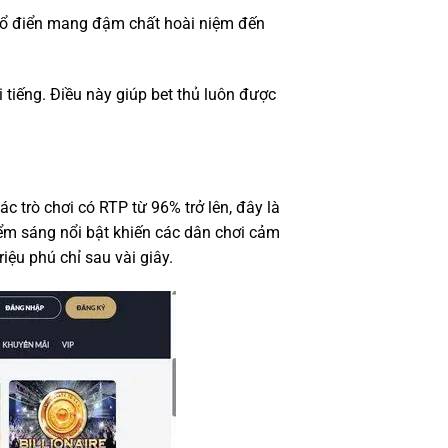
cổ điển mang đậm chất hoài niệm đến
 tiếng. Điều này giúp bet thủ luôn được
ác trò chơi có RTP từ 96% trở lên, đây là
điểm sáng nổi bật khiến các dân chơi cảm
iệu phú chỉ sau vài giây.