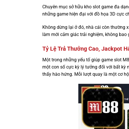
Chuyên mục sở hữu kho slot game đa dạng
những game hiện đại với đồ họa 3D cực chấ
Không dừng lại ở đó, nhà cái còn thường x
làm mới cảm giác trải nghiệm, không bao 
Tỷ Lệ Trả Thưởng Cao, Jackpot H
Một trong những yếu tố giúp
game slot M
một con số cực kỳ lý tưởng đối với bất kỳ 
thấy hào hứng. Mỗi lượt quay là một cơ hội