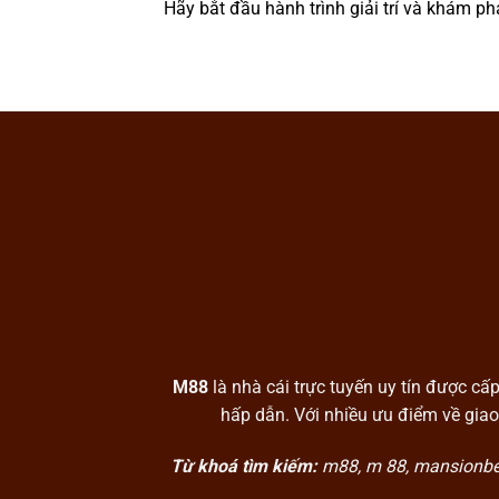
Hãy bắt đầu hành trình giải trí và khám 
M88
là nhà cái trực tuyến uy tín được cấp
hấp dẫn. Với nhiều ưu điểm về giao
Từ khoá tìm kiếm:
m88, m 88, mansionbet