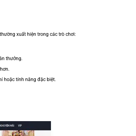
hường xuất hiện trong các trò chơi:
ần thưởng.
 hơn.
í hoặc tính năng đặc biệt.